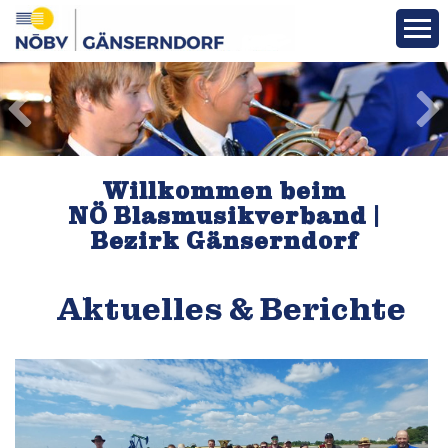
Aktuelles
Infos & Termine
Willkommen beim
Über den Bezirk
NÖ Blasmusikverband
|
Bezirk Gänserndorf
Vereine
Aktuelles & Berichte
Funktionäre
Fotos
Veranstaltungen